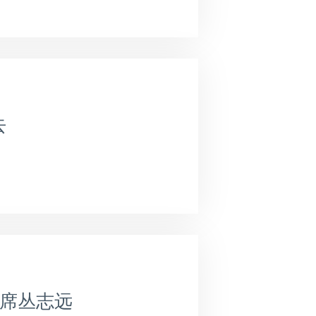
去
主席丛志远