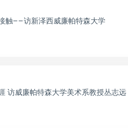
接触——访新泽西威廉帕特森大学
涯 访威廉帕特森大学美术系教授丛志远