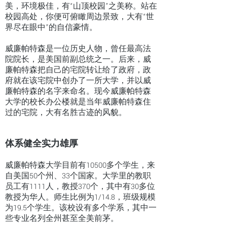
美，环境极佳，有“山顶校园”之美称。站在
校园高处，你便可俯瞰周边景致，大有“世
界尽在眼中”的自信豪情。
威廉帕特森是一位历史人物，曾任最高法
院院长，是美国前副总统之一。后来，威
廉帕特森把自己的宅院转让给了政府，政
府就在该宅院中创办了一所大学，并以威
廉帕特森的名字来命名。现今威廉帕特森
大学的校长办公楼就是当年威廉帕特森住
过的宅院，大有名胜古迹的风貌。
体系健全实力雄厚
威廉帕特森大学目前有10500多个学生，来
自美国50个州、33个国家。大学里的教职
员工有1111人，教授370个，其中有30多位
教授为华人。师生比例为1/14.8，班级规模
为19.5个学生。该校设有多个学系，其中一
些专业名列全州甚至全美前茅。