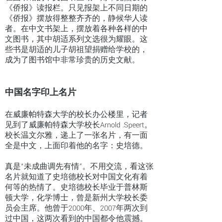
《侨报》读报栏。只见报架上不同日期的
《侨报》摆放得整整齐齐的，静候华人读
者。在中文书架上，摆放着各种各样的中
文图书，其中胡适系列文选很为耀眼。这
些书是胡适的儿子胡祖望捐赠给学校的，
成为了图书馆中非常珍贵的历史文献。
中国名字印上名片
在威廉帕特森大学的校长办公楼里，记者
见到了威廉帕特森大学校长Arnold .Speert。
校长温文尔雅，递上了一张名片，有一面
全是中文，上面印着他的名字：史培德。
真是“未成曲调先有情”。不用交流，看这张
名片就知道了史培德校长对中国文化有着
何等的热情了。史培德校长毕业于普林斯
顿大学，化学博士，曾是新州大学校长委
员会主席。他曾于2000年、2007年两次到
过中国，这两次看到的中国都令他震撼。