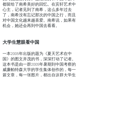
都留给了南希美好的回忆。在宾轩艺术中
心主，记者见到了南希，这么多年过去
了，南希没有忘记那次的中国之行，而且
对中国文化越来越喜爱。南希说，如果有
机会，她还会再到中国去看看。
大学生慧眼看中国
一本2005年出版的题为《夏天艺术在中
国》的图文并茂的书，深深打动了记者。
这本书是由一群2005年暑期到中国考察的
威廉帕特森大学的学生集体创作的，每一
篇文章，每一张图片，都出自这群大学生
的手。
这次的主题是考察名胜古迹，他们通过自
己的眼睛和心灵，详尽地记录了在中国看
到的一切，感受到的一切。他们涉足上
海、苏州、南京、黄山、合肥、开封、洛
阳、西安、北京等地，考察当地的古籍和